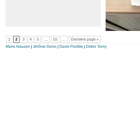
1
2
3
4
5
…
10
…
Dernière page »
Marie Alauzen
|
Jérôme Denis
|
David Pontille
|
Didier Torny