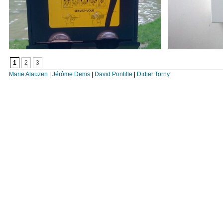
1
2
3
Marie Alauzen
|
Jérôme Denis
|
David Pontille
|
Didier Torny