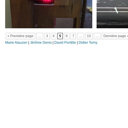
« Première page
…
3
4
5
6
7
…
10
…
Dernière page 
Marie Alauzen
|
Jérôme Denis
|
David Pontille
|
Didier Torny