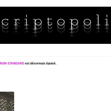
S NON STANDARD
est désormais épuisé.