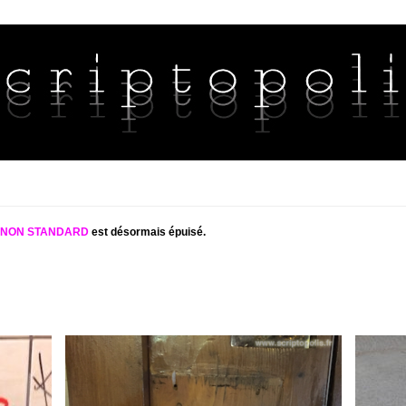
S NON STANDARD
est désormais épuisé.