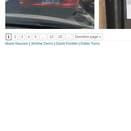
1
2
3
4
5
…
10
20
…
Dernière page »
Marie Alauzen
|
Jérôme Denis
|
David Pontille
|
Didier Torny