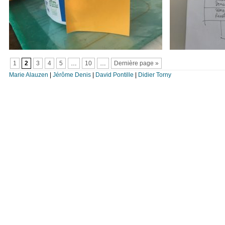
1
2
3
4
5
…
10
…
Dernière page »
Marie Alauzen
|
Jérôme Denis
|
David Pontille
|
Didier Torny