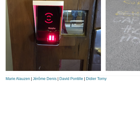
Marie Alauzen
|
Jérôme Denis
|
David Pontille
|
Didier Torny