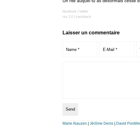
Un rite auquel tu as désormais cessé de 
facebook
|
twitter
rss 2.0
|
trackback
Laisser un commentaire
Marie Alauzen
|
Jérôme Denis
|
David Pontille