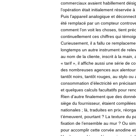
commerciaux avaient habillement dési
l’opération était initialement réservée 
Puis l’appareil analogique et déconnec
été remplacé par un compteur controver
comment l’on voit les choses, tient pré
continuellement ces chiffres qui témoi
Curieusement, il a fallu ce remplaceme
longtemps un autre instrument de relevé
au nom de la cliente, inscrit à la main
« tarif », il affiche aussi une série de
des nombreuses agences aux alentours. 
tantôt noirs, tantôt rouges, au stylo ou
consommation d’électricité en précisant l
et quelques calculs facultatifs pour ren
Rien d’autre finalement que des données
siège du fournisseur, étaient compilées
nationales ; là, traduites en prix, réorg
t’émeuvent, pourtant ? La texture du pa
fixation de l’ensemble au mur ? Ou sim
pour accomplir cette corvée anodine e