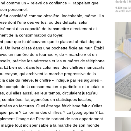
gné comme un « relevé de confiance », rappelant que
à son personnel.
té fut considéré comme obsolète. Indésirable, même. Il a
sé dont l’une des vertus, ou des défauts, selon
cisément à sa capacité de transmettre directement et
gnent de la consommation du foyer.
nt pour que tu découvres que le placard abritait depuis
. Un livret glissé dans une pochette fixée au mur. Établi
, avec un numéro de « tournée », de « marche » et un
 conseils, précise les adresses et les numéros de téléphone
Et bien sûr, dans les colonnes, des chiffres manuscrits,
 au crayon, qui archivent la marche progressive de la
a date du relevé, le chiffre « indiqué par les aiguilles »,
dre compte de la consommation « partielle » et « totale ».
, qui elles aussi, en leur temps, circulaient jusqu’au
, combinées. Ici, agencées en statistiques locales,
anisées en factures. Quel étrange fétichisme fait qu’elles
pier jauni ? La forme des chiffres ? La typographie ? La
plement l’image de Pierette sortant de son appartement
t malgré tout indispensable à la marche de son monde.