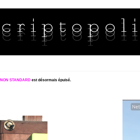
S NON STANDARD
est désormais épuisé.