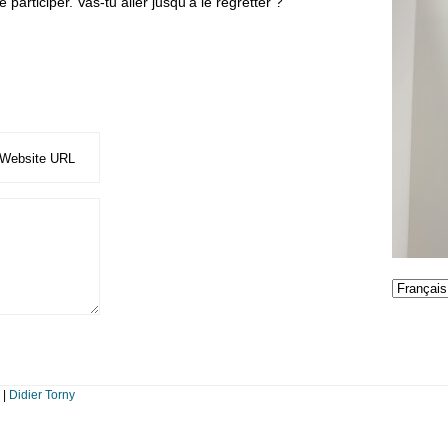
participer. Vas-tu aller jusqu’à le regretter ?
|
Didier Torny