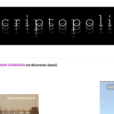
S NON STANDARD
est désormais épuisé.