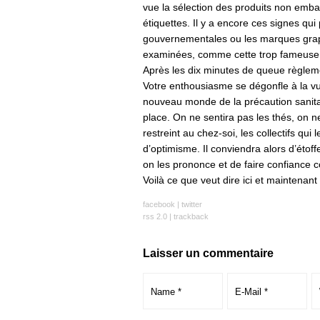
vue la sélection des produits non embal
étiquettes. Il y a encore ces signes qu
gouvernementales ou les marques graph
examinées, comme cette trop fameuse cr
Après les dix minutes de queue règleme
Votre enthousiasme se dégonfle à la vue
nouveau monde de la précaution sanita
place. On ne sentira pas les thés, on n
restreint au chez-soi, les collectifs qui 
d’optimisme. Il conviendra alors d’étof
on les prononce et de faire confiance 
Voilà ce que veut dire ici et maintenant 
facebook
|
twitter
rss 2.0
|
trackback
Laisser un commentaire