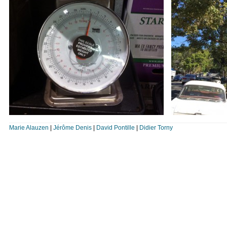
Marie Alauzen
|
Jérôme Denis
|
David Pontille
|
Didier Torny