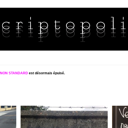
S NON STANDARD
est désormais épuisé.