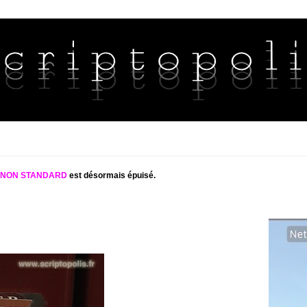
S NON STANDARD
est désormais épuisé.