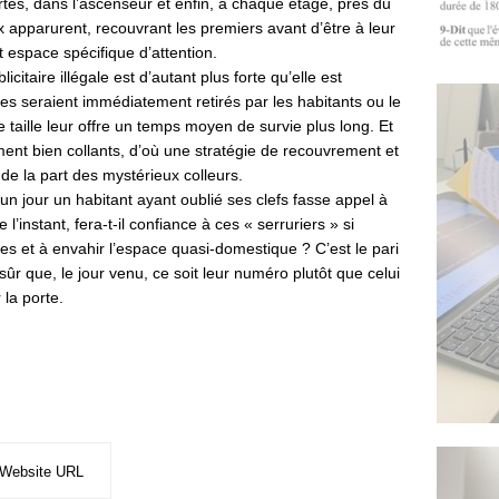
rtes, dans l’ascenseur et enfin, à chaque étage, près du
 apparurent, recouvrant les premiers avant d’être à leur
 espace spécifique d’attention.
itaire illégale est d’autant plus forte qu’elle est
es seraient immédiatement retirés par les habitants ou le
e taille leur offre un temps moyen de survie plus long. Et
ement bien collants, d’où une stratégie de recouvrement et
 de la part des mystérieux colleurs.
un jour un habitant ayant oublié ses clefs fasse appel à
l’instant, fera-t-il confiance à ces « serruriers » si
es et à envahir l’espace quasi-domestique ? C’est le pari
ûr que, le jour venu, ce soit leur numéro plutôt que celui
 la porte.