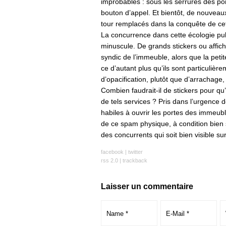
improbables : sous les serrures des po
bouton d’appel. Et bientôt, de nouveaux
tour remplacés dans la conquête de cet
La concurrence dans cette écologie public
minuscule. De grands stickers ou affich
syndic de l’immeuble, alors que la petit
ce d’autant plus qu’ils sont particulièr
d’opacification, plutôt que d’arrachage,
Combien faudrait-il de stickers pour qu’
de tels services ? Pris dans l’urgence de 
habiles à ouvrir les portes des immeubl
de ce spam physique, à condition bien s
des concurrents qui soit bien visible sur
facebook
|
twitter
rss 2.0
|
trackback
Laisser un commentaire