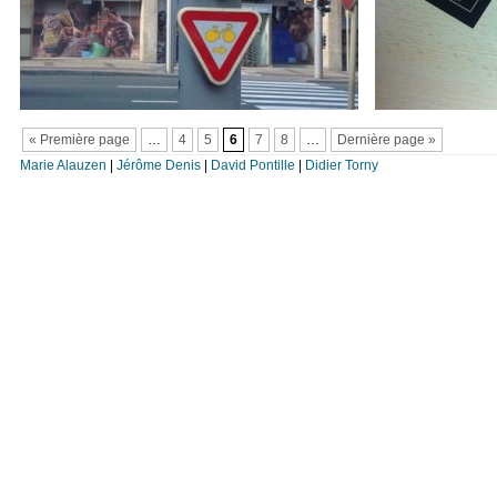
« Première page
…
4
5
6
7
8
…
Dernière page »
Marie Alauzen
|
Jérôme Denis
|
David Pontille
|
Didier Torny