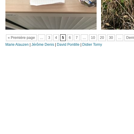
« Première page
…
3
4
5
6
7
…
10
20
30
…
Dern
Marie Alauzen
|
Jérôme Denis
|
David Pontille
|
Didier Torny