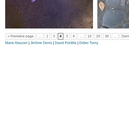
« Première page
…
2
3
4
5
6
…
10
20
30
…
Dern
Marie Alauzen
|
Jérôme Denis
|
David Pontille
|
Didier Torny