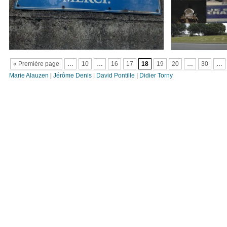
« Première page
…
10
…
16
17
18
19
20
…
30
…
Marie Alauzen
|
Jérôme Denis
|
David Pontille
|
Didier Torny