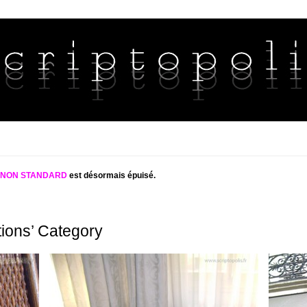
S NON STANDARD
est désormais épuisé.
tions’ Category