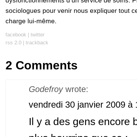
dysfonctionnements d’un service de soins. P
sociologues pour venir nous expliquer tout cel
charge lui-même.
facebook
|
twitter
rss 2.0
|
trackback
2 Comments
Godefroy
wrote:
vendredi 30 janvier 2009 à 
Il y a des gens encore