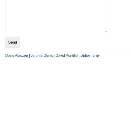
Marie Alauzen
|
Jérôme Denis
|
David Pontille
|
Didier Torny