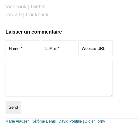
facebook
|
twitter
rss 2.0
|
trackback
Laisser un commentaire
Marie Alauzen
|
Jérôme Denis
|
David Pontille
|
Didier Torny