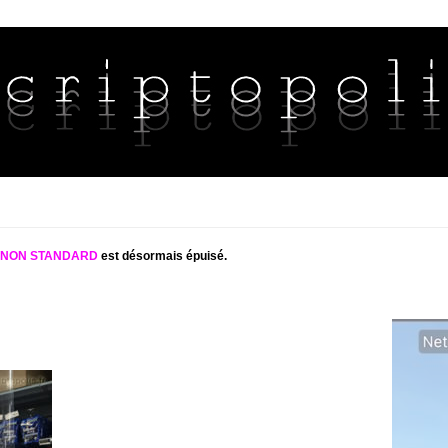
S NON STANDARD
est désormais épuisé.