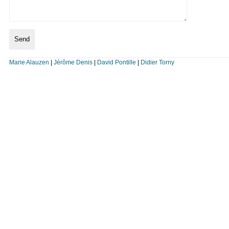
Marie Alauzen
|
Jérôme Denis
|
David Pontille
|
Didier Torny