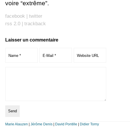
voire “extrême”.
facebook
|
twitter
rss 2.0
|
trackback
Laisser un commentaire
Marie Alauzen
|
Jérôme Denis
|
David Pontille
|
Didier Torny