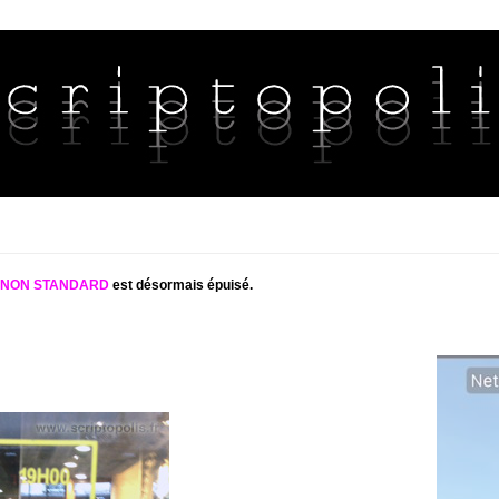
S NON STANDARD
est désormais épuisé.