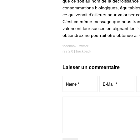
que ce soit au nom de la décroissance o
consommations biologiques, équitables 
ce qui venait d’ailleurs pour valoriser c
C’est ce même message que nous transm
valorisent leur succès en alignant les l
obtiendrez ne pourrait être obtenue aille
facebook
|
twitter
rss 2.0
|
trackback
Laisser un commentaire