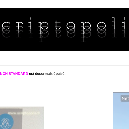
S NON STANDARD
est désormais épuisé.