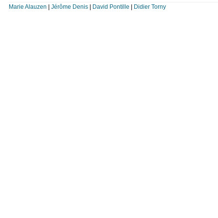
Marie Alauzen
|
Jérôme Denis
|
David Pontille
|
Didier Torny