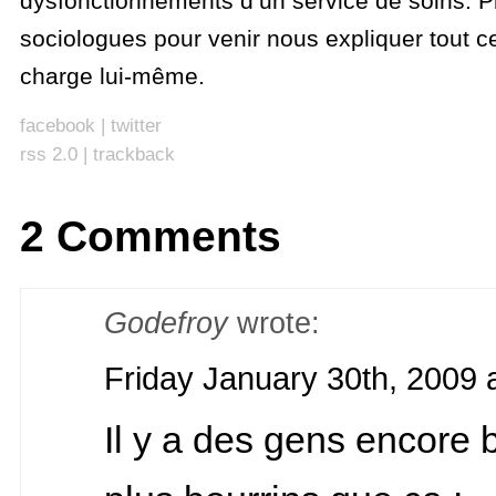
dysfonctionnements d’un service de soins. P
sociologues pour venir nous expliquer tout cel
charge lui-même.
facebook
|
twitter
rss 2.0
|
trackback
2 Comments
Godefroy
wrote:
Friday January 30th, 2009 
Il y a des gens encore