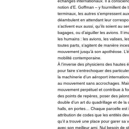
échanges internationaux. Il a conscien
notion d’E. Goffman – y fourmillent de t
terminaux, les autres s’empressent aux
déambulent en attendant leur correspon
s’activent eux aussi, qu’ils soient au s
bagages, ou d’aiguiller les avions. Il
les humains : les avions, les valises, les
toutes parts, s’agitent de manière inces
mouvement jusqu’à son apothéose. L’ét
mobilité contemporaine.
À l’inverse des physiciens des hautes 
pour faire s’entrechoquer des particule
la machinerie d’un aéroport internation
au mouvement sans accrochages. Mais p
mouvement perpétuel et contribue à for
des points de repères, poser des jalons
double d’un art du quadrillage et de la
halls, en portes… Chaque parcelle est i
attribution de codes que les entités dev
qu’il a trouvé une place pour garer sa v
avec son meilleur ami. Nul besoin de st