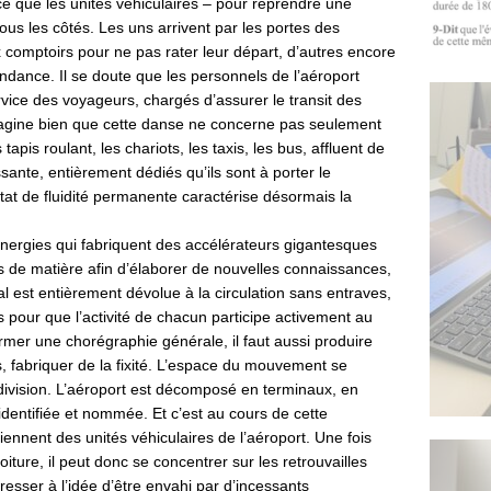
ce que les unités véhiculaires – pour reprendre une
ous les côtés. Les uns arrivent par les portes des
 comptoirs pour ne pas rater leur départ, d’autres encore
dance. Il se doute que les personnels de l’aéroport
ervice des voyageurs, chargés d’assurer le transit des
 imagine bien que cette danse ne concerne pas seulement
 tapis roulant, les chariots, les taxis, les bus, affluent de
sante, entièrement dédiés qu’ils sont à porter le
at de fluidité permanente caractérise désormais la
énergies qui fabriquent des accélérateurs gigantesques
s de matière afin d’élaborer de nouvelles connaissances,
al est entièrement dévolue à la circulation sans entraves,
our que l’activité de chacun participe activement au
mer une chorégraphie générale, il faut aussi produire
, fabriquer de la fixité. L’espace du mouvement se
 division. L’aéroport est décomposé en terminaux, en
dentifiée et nommée. Et c’est au cours de cette
iennent des unités véhiculaires de l’aéroport. Une fois
oiture, il peut donc se concentrer sur les retrouvailles
resser à l’idée d’être envahi par d’incessants