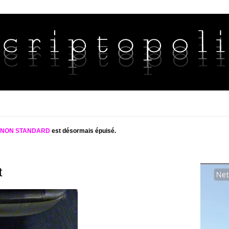
S NON STANDARD
est désormais épuisé.
t