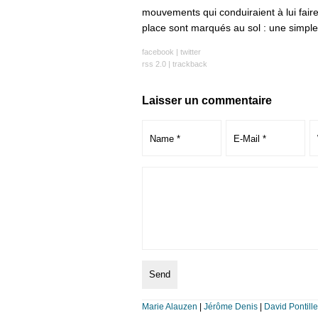
mouvements qui conduiraient à lui faire
place sont marqués au sol : une simple 
facebook
|
twitter
rss 2.0
|
trackback
Laisser un commentaire
Marie Alauzen
|
Jérôme Denis
|
David Pontille