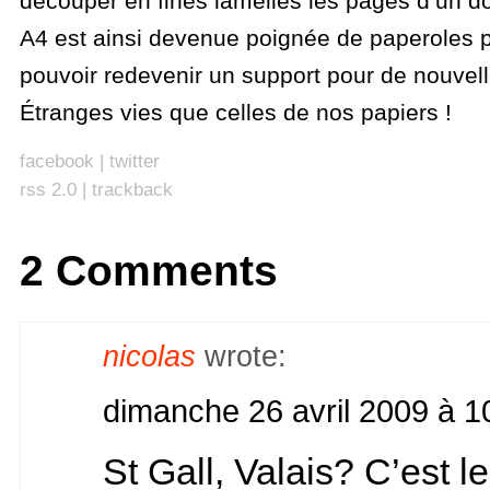
découper en fines lamelles les pages d’un dos
A4 est ainsi devenue poignée de paperoles p
pouvoir redevenir un support pour de nouvell
Étranges vies que celles de nos papiers !
facebook
|
twitter
rss 2.0
|
trackback
2 Comments
nicolas
wrote:
dimanche 26 avril 2009 à 1
St Gall, Valais? C’est l