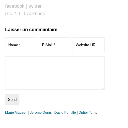
facebook
|
twitter
rss 2.0
|
trackback
Laisser un commentaire
Marie Alauzen
|
Jérôme Denis
|
David Pontille
|
Didier Torny