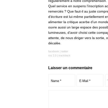
régulièrement à notre compréhension.
Quel service en suspens l’inscription
remerciés ? Que faut-il au juste compre
d’écriture est lui-même partiellement
alimenter la critique acerbe d’un monde 
ouvre aussi un large espace des possi
lumineuses, d’avoir choisi cette compag
attente, de nous diriger vers la sortie,
décalée.
facebook
|
twitter
rss 2.0
|
trackback
Laisser un commentaire