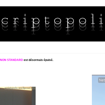
S NON STANDARD
est désormais épuisé.