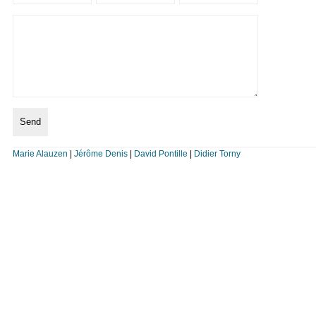
Marie Alauzen
|
Jérôme Denis
|
David Pontille
|
Didier Torny