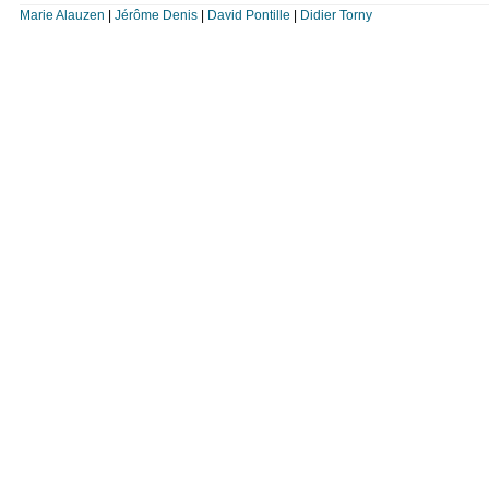
Marie Alauzen
|
Jérôme Denis
|
David Pontille
|
Didier Torny