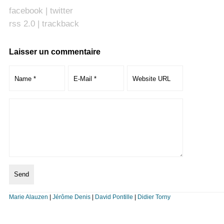
facebook
|
twitter
rss 2.0
|
trackback
Laisser un commentaire
Marie Alauzen
|
Jérôme Denis
|
David Pontille
|
Didier Torny