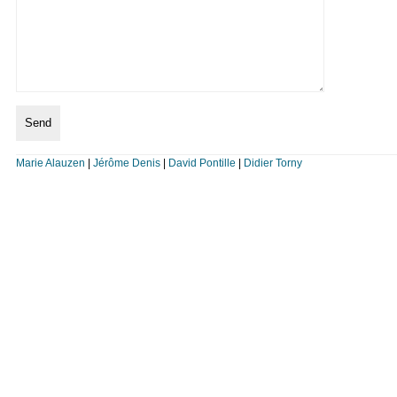
Marie Alauzen
|
Jérôme Denis
|
David Pontille
|
Didier Torny