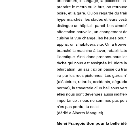
ordinateurs, le langage, la politesse, la 
prendre le métro ou le bus, on retrouv
boire, et la gare. Qu’on regarde du trai
hypermarchés, les stades et leurs vesti
distingue un hôpital : pareil. Les cimet
affectation nouvelle, un changement de
cuisine la vue change, les heures pour
appris, on s’habituera vite. On a trouvé
branché la machine à laver, rétabli l’a
l’identique. Ainsi donc prenons-nous les
tâche qui nous est assignée ici. Alors l
bifurcation, un sas : ici on passe du trai
ira par les rues piétonnes. Les gares n
(aléatoires, retards, accidents, dégrad
norme), la traversée d’un hall sous ver
elles nous sont devenues aussi indiffé
importance : nous ne sommes pas perdu
n’es pas perdu, tu es ici.
(dédié à Alberto Manguel)
Merci François Bon pour la belle idé