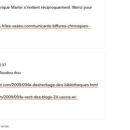
rique Martin s’invitent réciproquement. Merci pour
n.fr/les-vases-communicants-biffures-chroniques-
6:37
Boudou itou
pot.com/2009/09/le-desherbage-des-bibliotheques.html
com/2009/09/le-vent-des-blogs-24-usons-et-
wrote: