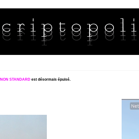
S NON STANDARD
est désormais épuisé.