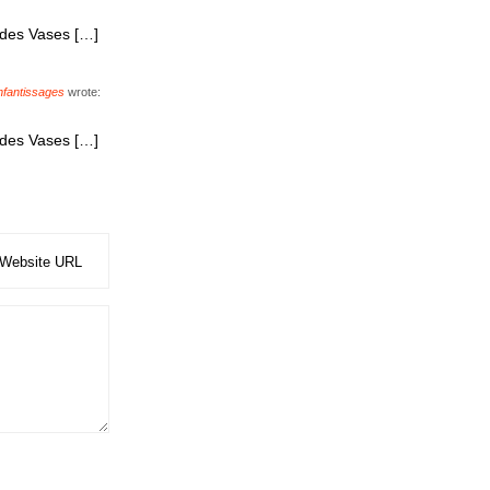
e des Vases […]
nfantissages
wrote:
e des Vases […]