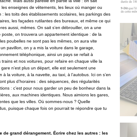
tâche. Mais aussi pareille en partie la ville : on sait
e les enseignes de vêtements, les lieux où manger ou
n : les toits des établissements scolaires, les parkings des
aires, les façades rutilantes des bureaux, et même ce qui
ières aussi, mêmes. On sait s’en débrouiller, on a une
 poste, on trouvera un appartement identique : de la
 les poubelles ne sont pas les mêmes, on aura vite
 un pavillon, on y a mis la voiture dans le garage,
bonnement téléphonique, ainsi un pays se refait à
 trains et nos voitures, pour refaire en chaque ville la
a gare n’est plus un départ, elle est seulement une
n à la voiture, à la navette, au taxi, à l’autobus. Ici on s’en
’ont plus d’horaires : des séquences, des régularités
ations : c’est pour nous garder un peu de bonheur dans la
rières, aux machines identiques. Nous aimions les gares,
rentes que les villes. Où sommes-nous ? Quelle
s, puisque chaque fois on pourrait te répondre que tu
e de grand dérangement. Écrire chez les autres : les