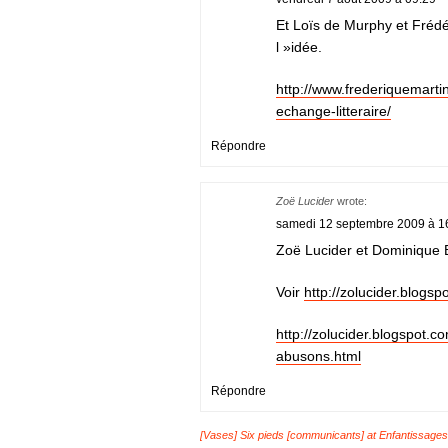
Et Loïs de Murphy et Frédé
l »idée.
http://www.frederiquemarti
echange-litteraire/
Répondre
Zoë Lucider
wrote:
samedi 12 septembre 2009 à 1
Zoë Lucider et Dominique 
Voir
http://zolucider.blogs
http://zolucider.blogspot.
abusons.html
Répondre
[Vases] Six pieds [communicants] at Enfantissages