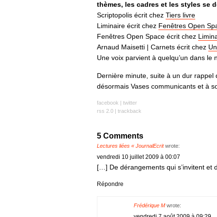
thèmes, les cadres et les styles se d
Scriptopolis écrit chez
Tiers livre
Liminaire écrit chez
Fenêtres Open Sp
Fenêtres Open Space écrit chez
Limina
Arnaud Maisetti | Carnets écrit chez
Un
Une voix parvient à quelqu’un dans le n
Dernière minute, suite à un dur rappel
désormais Vases communicants et à 
facebook
|
twitter
rss 2.0
|
trackback
5 Comments
Lectures liées « JournalEcrit
wrote:
vendredi 10 juillet 2009 à 00:07
[…] De dérangements qui s’invitent et 
Répondre
Frédérique M
wrote:
vendredi 7 août 2009 à 09:29