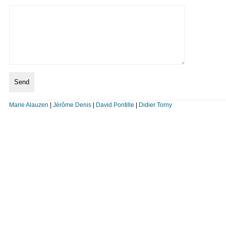
Marie Alauzen
|
Jérôme Denis
|
David Pontille
|
Didier Torny