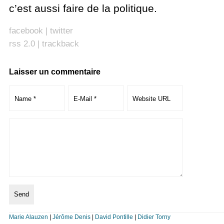
c’est aussi faire de la politique.
facebook
|
twitter
rss 2.0
|
trackback
Laisser un commentaire
Marie Alauzen
|
Jérôme Denis
|
David Pontille
|
Didier Torny