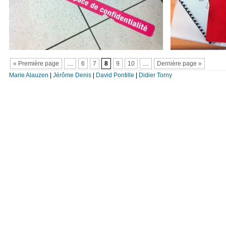
« Première page
…
6
7
8
9
10
…
Dernière page »
Marie Alauzen
|
Jérôme Denis
|
David Pontille
|
Didier Torny