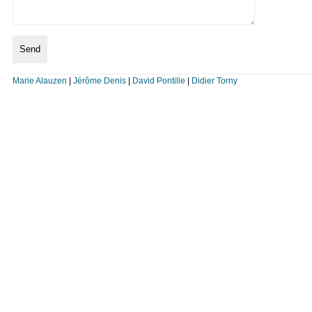
Marie Alauzen
|
Jérôme Denis
|
David Pontille
|
Didier Torny