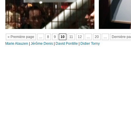
« Première page
…
8
9
10
11
12
…
20
…
Dernière pa
Marie Alauzen
|
Jérôme Denis
|
David Pontille
|
Didier Torny