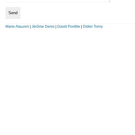
Marie Alauzen
|
Jérôme Denis
|
David Pontille
|
Didier Torny