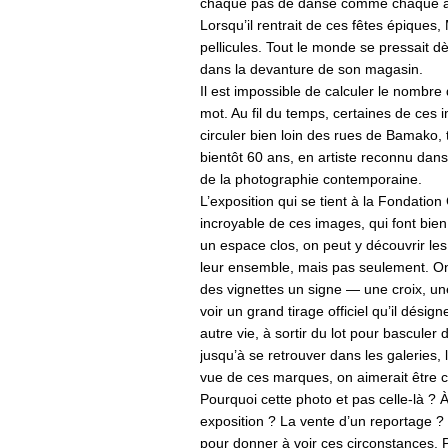
chaque pas de danse comme chaque aud
Lorsqu’il rentrait de ces fêtes épiques
pellicules. Tout le monde se pressait d
dans la devanture de son magasin.
Il est impossible de calculer le nombre 
mot. Au fil du temps, certaines de ces 
circuler bien loin des rues de Bamako,
bientôt 60 ans, en artiste reconnu dan
de la photographie contemporaine.
L’exposition qui se tient à la Fondation
incroyable de ces images, qui font bie
un espace clos, on peut y découvrir le
leur ensemble, mais pas seulement. O
des vignettes un signe — une croix, un
voir un grand tirage officiel qu’il dési
autre vie, à sortir du lot pour basculer 
jusqu’à se retrouver dans les galeries,
vue de ces marques, on aimerait être ca
Pourquoi cette photo et pas celle-là ? À 
exposition ? La vente d’un reportage ? 
pour donner à voir ces circonstances. P