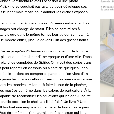
ace vestimentaire était l’occasion d’une photo.
, Malick ne se couchait pas avant d’avoir développé ses
ès le lendemain matin pour admirer les clichés exposés
de photos que Sidibé a prises. Plusieurs milliers, au bas
images ont changé de statut. Elles se sont mises à
 tandis que dans le même temps leur auteur se muait, à
s le monde entier, jusqu’à devenir l’un des grands noms
 Cartier jusqu’au 25 février donne un aperçu de la force
n plus que de témoigner d’une époque et d’une ville. Dans
s planches complètes de Sidibé. On y voit des séries dans
n peut repérer en dessous ou à côté de quelques unes
e étoile — dont on comprend, parce que l’on vient d’en
gne parmi les images celles qui seront destinées à vivre une
dans les mondes de l’art et à faire le tour de la planète,
 les musées et même dans les salons de particuliers. À la
pable de reconstituer les situations qui les ont vu naître.
quelle occasion le choix a-t-il été fait ? Un livre ? Une
Il faudrait une enquête tout entière dédiée à ces signes
eut-être même qu’on saurait dire à son issue qui les a