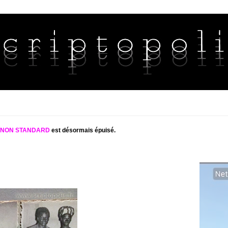
S NON STANDARD
est désormais épuisé.