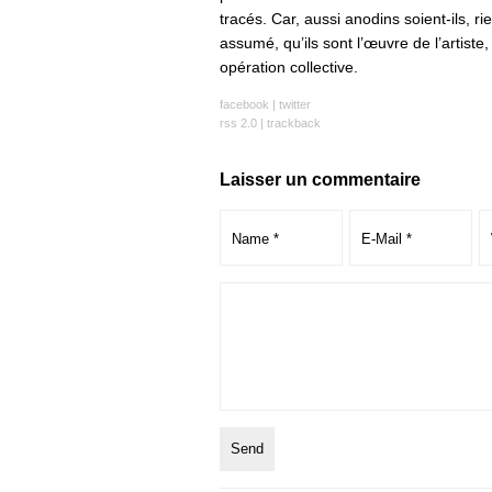
tracés. Car, aussi anodins soient-ils, ri
assumé, qu’ils sont l’œuvre de l’artiste,
opération collective.
facebook
|
twitter
rss 2.0
|
trackback
Laisser un commentaire