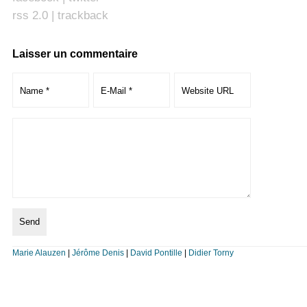
rss 2.0
|
trackback
Laisser un commentaire
Marie Alauzen
|
Jérôme Denis
|
David Pontille
|
Didier Torny