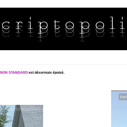
S NON STANDARD
est désormais épuisé.