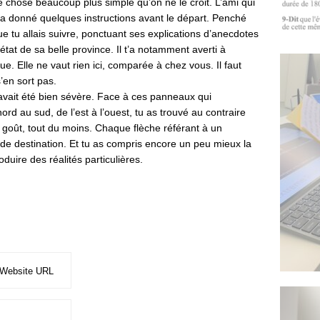
e chose beaucoup plus simple qu’on ne le croit. L’ami qui
t’a donné quelques instructions avant le départ. Penché
que tu allais suivre, ponctuant ses explications d’anecdotes
état de sa belle province. Il t’a notamment averti à
ue. Elle ne vaut rien ici, comparée à chez vous. Il faut
’en sort pas.
l avait été bien sévère. Face à ces panneaux qui
rd au sud, de l’est à l’ouest, tu as trouvé au contraire
 goût, tout du moins. Chaque flèche référant à un
e, de destination. Et tu as compris encore un peu mieux la
duire des réalités particulières.