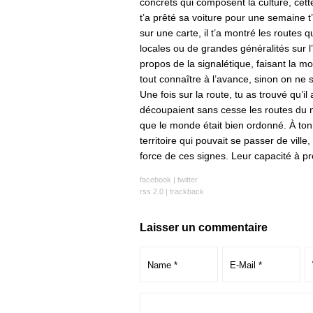
concrets qui composent la culture, cett
t’a prêté sa voiture pour une semaine 
sur une carte, il t’a montré les routes 
locales ou de grandes généralités sur l’
propos de la signalétique, faisant la mo
tout connaître à l’avance, sinon on ne s
Une fois sur la route, tu as trouvé qu’i
découpaient sans cesse les routes du no
que le monde était bien ordonné. À ton
territoire qui pouvait se passer de vill
force de ces signes. Leur capacité à pro
facebook
|
twitter
rss 2.0
|
trackback
Laisser un commentaire