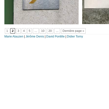
1
2
3
4
5
…
10
20
…
Dernière page »
Marie Alauzen
|
Jérôme Denis
|
David Pontille
|
Didier Torny