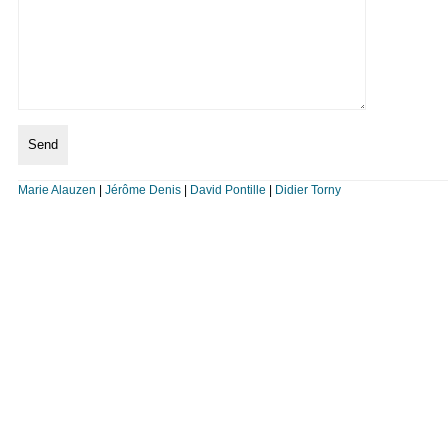
Marie Alauzen
|
Jérôme Denis
|
David Pontille
|
Didier Torny