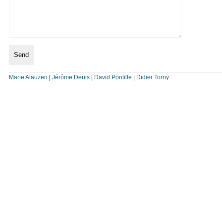
Marie Alauzen
|
Jérôme Denis
|
David Pontille
|
Didier Torny