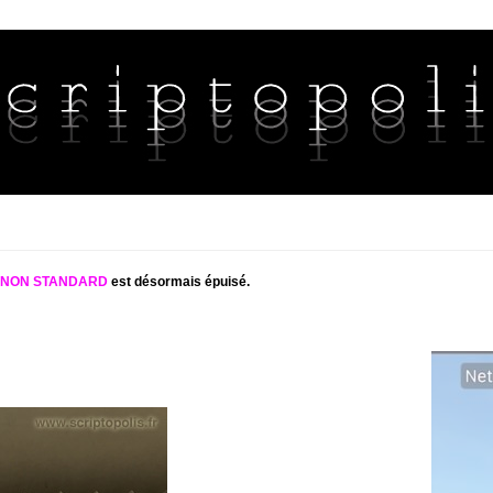
S NON STANDARD
est désormais épuisé.